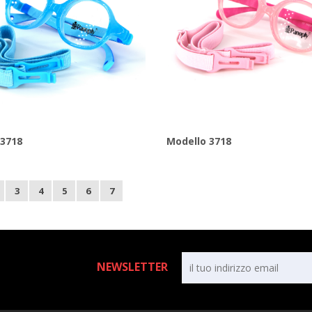
 3718
Modello 3718
3
4
5
6
7
NEWSLETTER